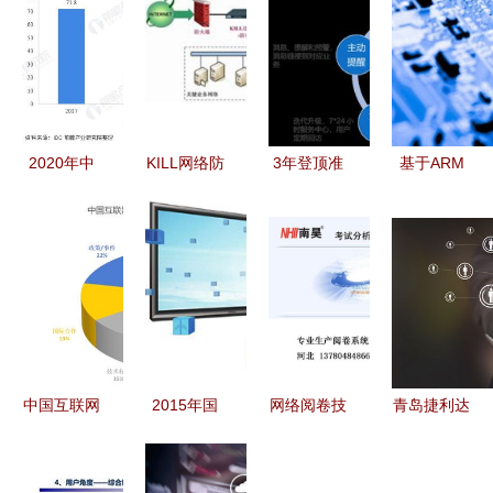
2020年中
KILL网络防
3年登顶准
基于ARM
国计算机网
病毒系统教
独角兽，企
嵌入式系统
络设备行业
育标准版
企通科技
的网络化数
技术革新引
为大规模教
领跑互联网
字音频播放
领市场变革
育环境构筑
供应链网络
系统设计与
与发展前景
安全防线
技术开发新
实现
赛道
中国互联网
2015年国
网络阅卷技
青岛捷利达
网络基础技
内智能电视
术革新 河
重点项目入
术起源及发
渗透率或达
北文柏云考
选省级年度