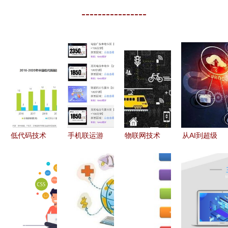
----------------
低代码技术
手机联运游
物联网技术
从AI到超级
发展前景与
戏官网 如
引爆新一轮
智能 互联
流行特性探
何优化运营
信息技术革
网技术催生
讨——专访
与网络技术
命的先锋
的认知革命
言信网络韦
开发提升用
振发
户体验