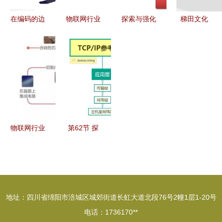
在编码的边
物联网行业
探索与强化
梯田文化
界 一个男
最新趋势与
站长的使命
现代科技助
人的数字技
解决方案
——中国最
力下的传统
艺映射
深圳市赛亿
专业的网络
与创新融合
科技开发引
技术门户之
——以金百
领网络技术
路
瑞科技为例
创新
物联网行业
第62节 探
新动向 赛
索java中的
亿科技驱动
网络编程技
网络技术解
术
决方案
地址：四川省绵阳市涪城区城郊街道长虹大道北段76号2幢1层1-20号
电话：1736170**