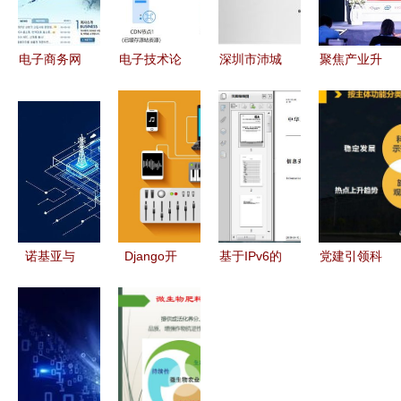
电子商务网
电子技术论
深圳市沛城
聚焦产业升
站开发技术
坛——广受
电子科技
级，2021
选型指南
欢迎的专业
领航网络技
中国数据库
核心网络技
交流平台
术开发新纪
产业峰会
术栈解析
元
重塑发展路
径，赋能网
络技术开发
诺基亚与
Django开
基于IPv6的
党建引领科
AWS携手
发的知名网
高性能网络
技赋能，网
以智能体驱
站与技术团
审计系统产
络课堂助力
动革新5G
队构成——
品安全技术
现代农业
网络切片技
长春网络公
要求——解
——从春耕
术
司专业解析
读GA/T
备耕看农业