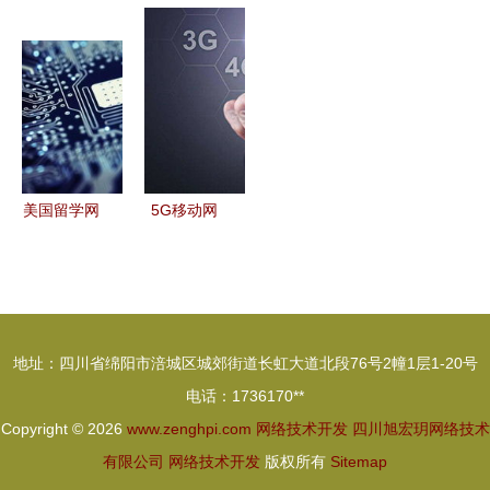
术专家谈
筑智能化行
络技术发展
术讲义 从
领域驱动设
业现状与竞
的思考与实
非技术视角
计在互联网
争格局 科
践 网络技
探索Python
业务开发中
技化引领新
术开发的演
与CSDN资
的实践
发展方向
进与落地
源
美国留学网
5G移动网
络技术开发
络技术 信
跻身STEM
息时代的快
热门前列的
速空中通道
25个顶尖专
地址：四川省绵阳市涪城区城郊街道长虹大道北段76号2幢1层1-20号
业解析
电话：1736170**
Copyright © 2026
www.zenghpi.com
网络技术开发
四川旭宏玥网络技术
有限公司
网络技术开发
版权所有
Sitemap