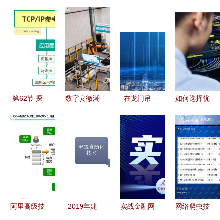
第62节 探
数字安徽潮
在龙门吊
如何选择优
索java中的
涌行 5G赋
上，看到破
秀的网络技
网络编程技
能多域应
浪而来的智
术培训机
术
用，助力千
能时代
构？深度分
行百业数智
析五大热门
化跃迁
选择
阿里高级技
2019年建
实战金融网
网络爬虫技