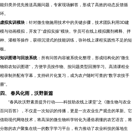
能归类并优先推送高频问题，专家现场解答，形成了高效的动态反馈循
环。
虚拟实训模块
：针对微生物施用技术中的关键步骤，技术团队利用3D建
模与动画模拟，开发了“虚拟实操”模块。学员可在线上模拟菌剂稀释、拌
种、灌根等操作，获得沉浸式的技能训练，弥补线上课程实践性不足的短
板。
知识图谱与回放系统
：所有问答内容被系统化整理，形成结构化的“微生
物助农知识图谱”，方便学员按作物、按问题类型回溯学习。高清课程全
程录制并配有字幕，支持碎片化复习，成为农户随时可查的“数字农技手
册”。
四、 春风化雨，沃野新篇
“春风吹沃野素质提升行动——科技助农线上课堂”之《微生物与农业
百问百答》，不仅是一次知识的传播，更是一次农业生产观念的革新。它
借助现代网络技术，将高深的微生物科学转化为通俗易懂的农艺语言，将
分散的农户聚集在统一的数字学习平台，有力推动了农业科技的落地生